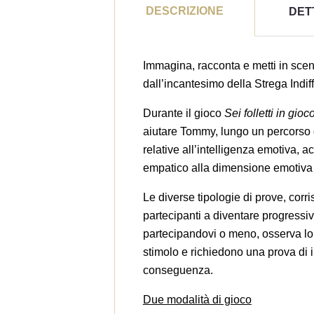
DESCRIZIONE
DET
Immagina, racconta e metti in scen
dall’incantesimo della Strega Indif
Durante il gioco
Sei folletti in gio
aiutare Tommy, lungo un percorso d
relative all’intelligenza emotiva, 
empatico alla dimensione emotiva d
Le diverse tipologie di prove, corri
partecipanti a diventare progressiv
partecipandovi o meno, osserva lo 
stimolo e richiedono una prova di i
((
A
conseguenza.
Ag
Due modalità di gioco
Dev
((l