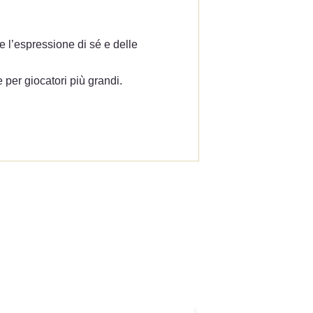
utline
sta
ire l’espressione di sé e delle
e per giocatori più grandi.
i