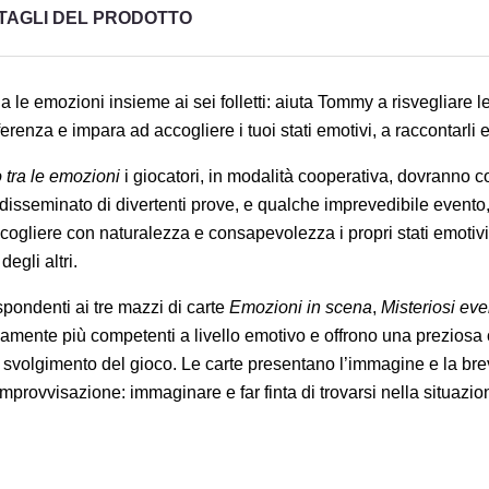
TAGLI DEL PRODOTTO
a le emozioni insieme ai sei folletti: aiuta Tommy a risvegliare
ferenza e impara ad accogliere i tuoi stati emotivi, a raccontarli
co tra le emozioni
i giocatori, in modalità cooperativa, dovranno con
isseminato di divertenti prove, e qualche imprevedibile evento
accogliere con naturalezza e consapevolezza i propri stati emotivi
egli altri.
spondenti ai tre mazzi di carte
Emozioni in scena
,
Misteriosi eve
amente più competenti a livello emotivo e offrono una preziosa ch
svolgimento del gioco. Le carte presentano l’immagine e la bre
mprovvisazione: immaginare e far finta di trovarsi nella situazi
title))
ccedi
giungi alla lista dei desideri
i avere effettuato l'accesso per salvare dei prodotti nella tua lista dei
abel))