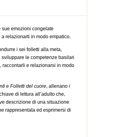
 le sue emozioni congelate
 e a relazionarti in modo empatico.
durre i sei folletti alla meta,
, sviluppare le competenze basilari
, raccontarli e relazionarsi in modo
nti
e
Folletti del cuore
, allenano i
iave di lettura all’adulto che,
ve descrizione di una situazione
×
one rappresentata ed esprimersi di
×
×