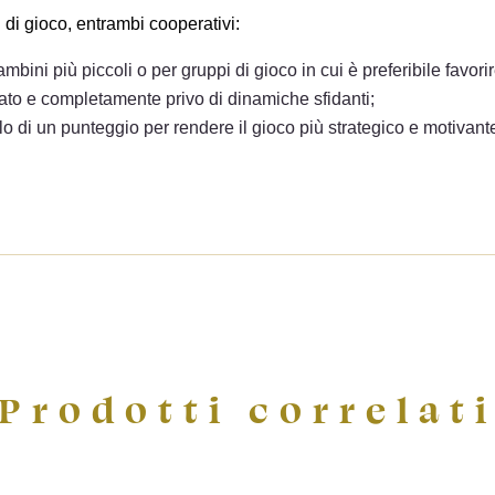
ideri.
i di gioco, entrambi cooperativi:
add_circle_o
Crea nuova li
bambini più piccoli o per gruppi di gioco in cui è preferibile favor
((cancelText))
((loginText))
((cancelText))
((createText))
sato e completamente privo di dinamiche sfidanti;
olo di un punteggio per rendere il gioco più strategico e motivant
Prodotti correlat