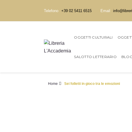
Telefono
+39 02 5411 6515
Email
info@librer
OGGETTI CULTURALI
OGGETT
SALOTTO LETTERARIO
BLO
Home
Sei folletti in gioco tra le emozioni