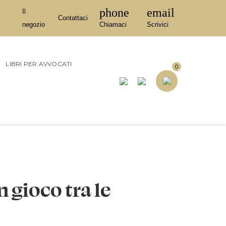
phone
email
Il
Contattaci
negozio
Chiamaci
Scrivici
LIBRI PER AVVOCATI
0
in gioco tra le