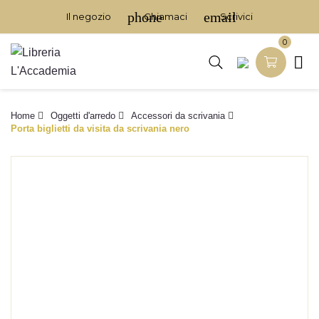
phone
email
Il negozio
Chiamaci
Scrivici
0

Home
Oggetti d'arredo
Accessori da scrivania
Porta biglietti da visita da scrivania nero