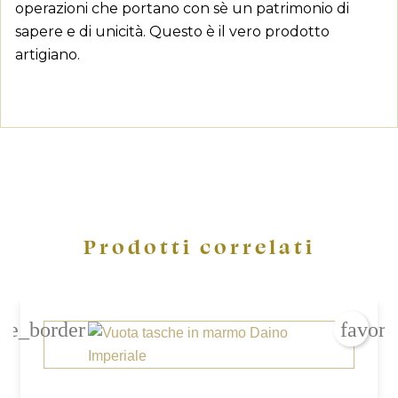
operazioni che portano con sè un patrimonio di
sapere e di unicità. Questo è il vero prodotto
artigiano.
Crea lista dei desideri
Prodotti correlati
Accedi
Devi avere effettuato l'accesso per salvare dei prodotti nell
Aggiungi alla lista dei desideri
Nome lista dei desideri
dei desideri.
ite_border
favori
add_circle_outline
Crea nuova lista
Annulla
Annulla
Crea lista dei