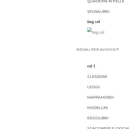
QUADERNI IN PELLE
SEGNALIBRI
img col
REGALI PER AVVOCATI
col 1
CLESSIDRE
LEGGII
MAPPAMONDI
((
A
MODELLINI
Ag
REGGILIBRI
Dev
((l
des
SCACCHIERE E GIOCH