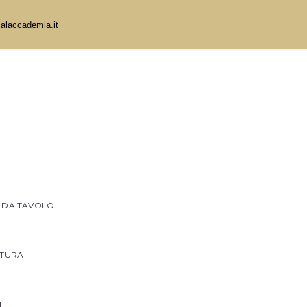
ialaccademia.it
I DA TAVOLO
TTURA
I