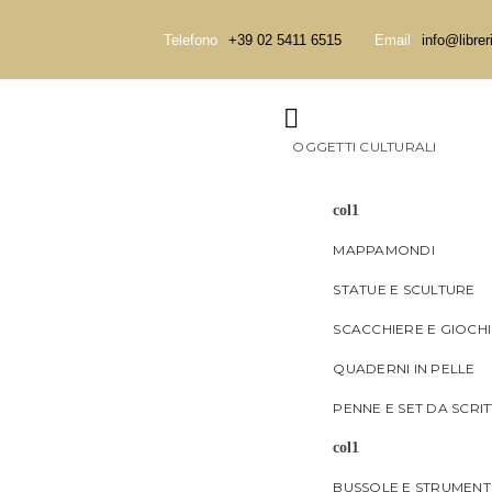
Telefono
+39 02 5411 6515
Email
info@librer

OGGETTI CULTURALI
col1
MAPPAMONDI
STATUE E SCULTURE
SCACCHIERE E GIOCH
QUADERNI IN PELLE
PENNE E SET DA SCRI
col1
BUSSOLE E STRUMENT