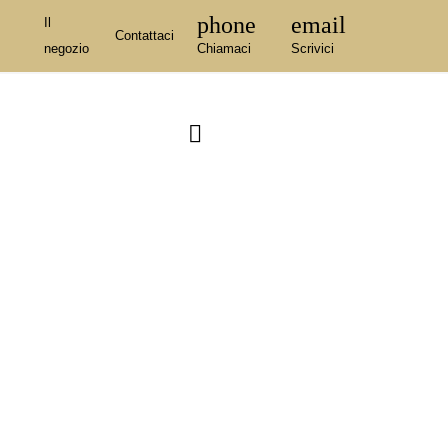
phone
email
Il
Contattaci
negozio
Chiamaci
Scrivici
