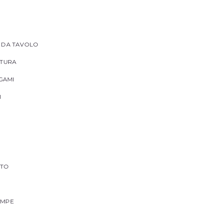
I DA TAVOLO
TTURA
IGAMI
I
NTO
AMPE