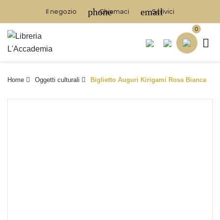
phone
email
Il negozio
Chiamaci
Scrivici
0

Home
Oggetti culturali
Biglietto Auguri Kirigami Rosa Bianca