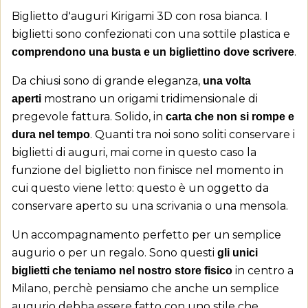
Biglietto d'auguri Kirigami 3D con rosa bianca. I
biglietti sono confezionati con una sottile plastica e
.
comprendono una busta e un bigliettino dove scrivere
Da chiusi sono di grande eleganza,
una volta
mostrano un origami tridimensionale di
aperti
pregevole fattura. Solido, in
carta che non si rompe e
. Quanti tra noi sono soliti conservare i
dura nel tempo
biglietti di auguri, mai come in questo caso la
funzione del biglietto non finisce nel momento in
cui questo viene letto: questo è un oggetto da
×
((title))
×
conservare aperto su una scrivania o una mensola.
Accedi
×
Aggiungi alla lista dei desideri
Un accompagnamento perfetto per un semplice
Devi avere effettuato l'accesso per salvare dei
((label))
augurio o per un regalo. Sono questi
gli unici
prodotti nella tua lista dei desideri.
in centro a
biglietti che teniamo nel nostro store fisico
add_circle_outline
Milano, perchè pensiamo che anche un semplice
Crea nuova lista
augurio debba essere fatto con uno stile che
((cancelText))
((loginText))