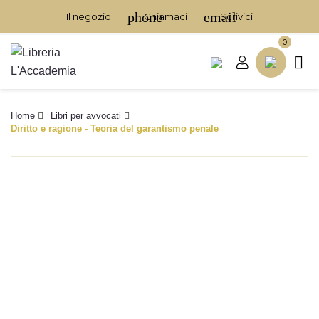
phone
email
Il negozio
Chiamaci
Scrivici
0

Home
Libri per avvocati
Diritto e ragione - Teoria del garantismo penale