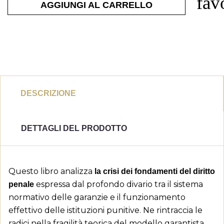
fav
AGGIUNGI AL CARRELLO
DESCRIZIONE
DETTAGLI DEL PRODOTTO
Questo libro analizza
la crisi dei fondamenti del diritto
espressa dal profondo divario tra il sistema
penale
normativo delle garanzie e il funzionamento
effettivo delle istituzioni punitive. Ne rintraccia le
radici nella fragilità teorica del modello garantista