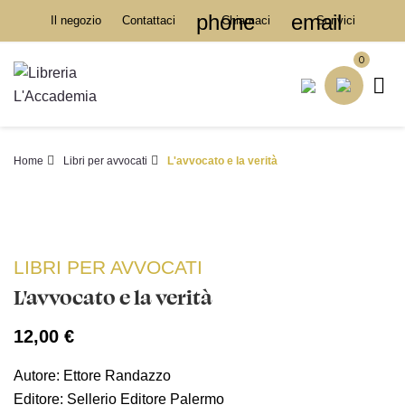
phone
email
Il negozio
Contattaci
Chiamaci
Scrivici
0

Home
Libri per avvocati
L'avvocato e la verità
LIBRI PER AVVOCATI
L'avvocato e la verità
12,00 €
Autore: Ettore Randazzo
Editore: Sellerio Editore Palermo