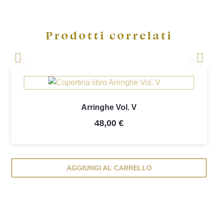
((cancelText))
((loginText))
((cancelText))
((createText))
Prodotti correlati
<
>

Anteprima
Arringhe Vol. V
48,00 €
AGGIUNGI AL CARRELLO