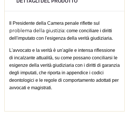
DETTAGLI DEL PRODOTTO
Il Presidente della Camera penale riflette sul
problema della giustizia
: come conciliare i diritti
dell'imputato con l'esigenza della verità giudiziaria.
L'avvocato e la verità è un'agile e intensa riflessione
di incalzante attualità, su come possano conciliarsi le
esigenze della verità giudiziaria con i diritti di garanzia
degli imputati, che riporta in appendice i codici
deontologici e le regole di comportamento adottati per
×
((title))
×
avvocati e magistrati.
Accedi
×
Aggiungi alla lista dei desideri
Devi avere effettuato l'accesso per salvare dei prodotti
((label))
nella tua lista dei desideri.
add_circle_outlin
Crea nuova lista