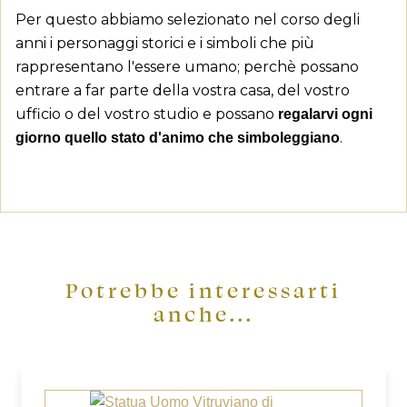
Per questo abbiamo selezionato nel corso degli
anni i personaggi storici e i simboli che più
rappresentano l'essere umano; perchè possano
entrare a far parte della vostra casa, del vostro
×
((title))
×
ufficio o del vostro studio e possano
Accedi
regalarvi ogni
×
.
giorno quello stato d'animo che simboleggiano
Aggiungi alla lista dei desideri
Devi avere effettuato l'accesso per salvare dei
((label))
prodotti nella tua lista dei desideri.
add_circle_outline
Crea nuova lista
((cancelText))
((loginText))
((cancelText))
((createText))
Potrebbe interessarti
anche...