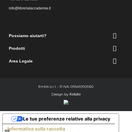
info@librerialaccademia.it
Facebook
Instagram

Possiamo aiutarti?

Prodotti

Area Legale
Emtiti s.r.l. - P.IVA 09549310960
Design by
Kotuko
Le tue preferenze relative alla privacy
Informativa sulla raccolta