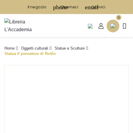
phone
email
Il negozio
Chiamaci
Scrivici
0

Home
Oggetti culturali
Statue e Sculture
Statua Il pensatore di Rodìn