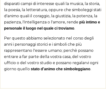
×
Aggiungi alla lista dei desideri
disparati campi di interesse quali la musica, la storia,
Devi avere effettuato l'accesso per salvare dei
((label))
la poesia, la letteratura, oppure che simboleggi stati
prodotti nella tua lista dei desideri.
d'animo quali il coraggio, la giustizia, la potenza, la
add_circle_outline
Crea nuova lista
pazienza, l'intelligenza o l'amore, rende
più intimo e
((cancelText))
((loginText))
.
personale il luogo nel quale ci troviamo
((cancelText))
((createText))
Per questo abbiamo selezionato nel corso degli
anni i personaggi storici e i simboli che più
rappresentano l'essere umano; perchè possano
entrare a far parte della vostra casa, del vostro
ufficio o del vostro studio e possano regalarvi ogni
giorno quello
.
stato d'animo che simboleggiano