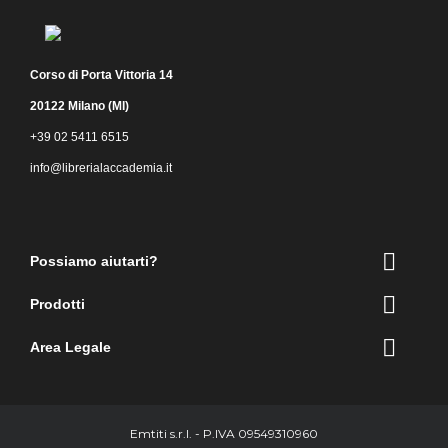
Corso di Porta Vittoria 14
20122 Milano (MI)
+39 02 5411 6515
info@librerialaccademia.it
Facebook
Instagram

Possiamo aiutarti?

Prodotti

Area Legale
Emtiti s.r.l. - P.IVA 09549310960