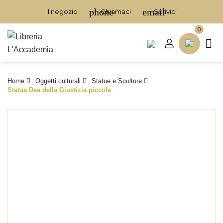
phone
email
Il negozio
Chiamaci
Scrivici
0

Home
Oggetti culturali
Statue e Sculture
Statua Dea della Giustizia piccola