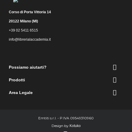
Corso di Porta Vittoria 14
20122 Milano (MI)
+39 02 5411 6515
info@librerialaccademia.it
Facebook
Instagram

Possiamo aiutarti?

Prodotti

Area Legale
Emtiti s.r.l. - P.IVA 09549310960
Design by
Kotuko