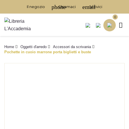
phone
email
Il negozio
Chiamaci
Scrivici
0

Home
Oggetti d'arredo
Accessori da scrivania
Pochette in cuoio marrone porta biglietti e buste