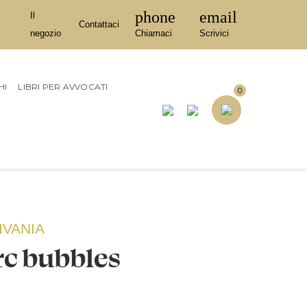
phone
email
Il
Contattaci
negozio
Chiamaci
Scrivici
HI
LIBRI PER AVVOCATI
0
IVANIA
c bubbles