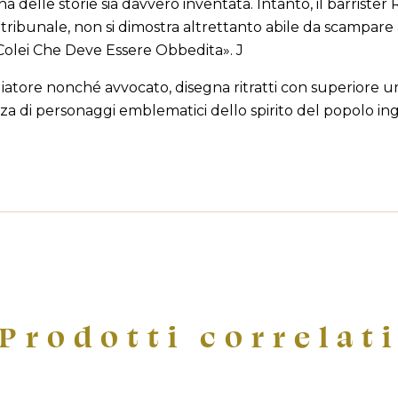
abel))
 delle storie sia davvero inventata. Intanto, il barriste
 desideri.
tribunale, non si dimostra altrettanto abile da scampare a
Colei Che Deve Essere Obbedita». J
add_circle_ou
Crea nuova list
((cancelText))
((loginText))
giatore nonché avvocato, disegna ritratti con superiore 
((cancelText))
((createText))
nza di personaggi emblematici dello spirito del popolo ing
Prodotti correlat