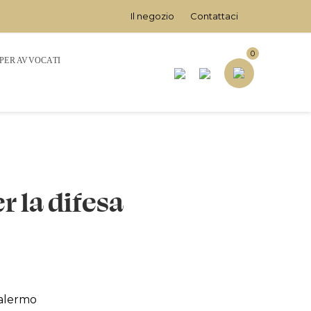
Il negozio
Contattaci
0
 PER AVVOCATI
 la difesa
Palermo