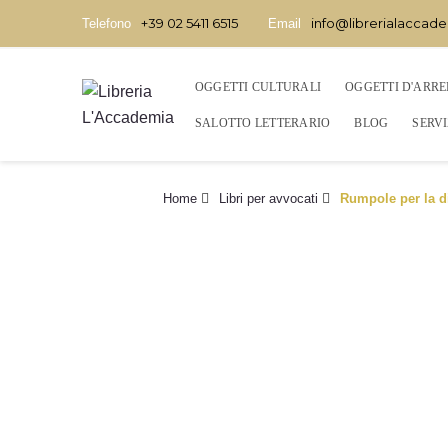
+39 02 5411 6515
info@librerialaccade
Telefono
Email
OGGETTI CULTURALI
OGGETTI D'ARR
SALOTTO LETTERARIO
BLOG
SERVI
Home
Libri per avvocati
Rumpole per la d