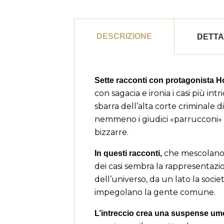
DESCRIZIONE
DETTA
Sette racconti con protagonista 
con sagacia e ironia i casi più in
sbarra dell’alta corte criminale 
nemmeno i giudici «parrucconi» co
bizzarre.
che mescolano l
In questi racconti,
dei casi sembra la rappresentaz
dell’universo, da un lato la socie
((
impegolano la gente comune.
A
Ag
L’intreccio crea una suspense umo
Dev