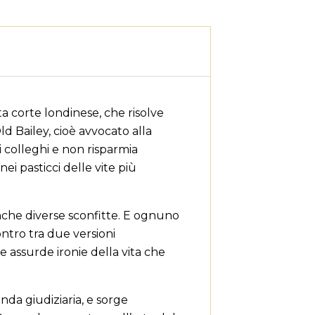
lta corte londinese, che risolve
ld Bailey, cioè avvocato alla
i colleghi e non risparmia
ei pasticci delle vite più
anche diverse sconfitte. E ognuno
ontro tra due versioni
le assurde ironie della vita che
×
×
×
enda giudiziaria, e sorge
ta