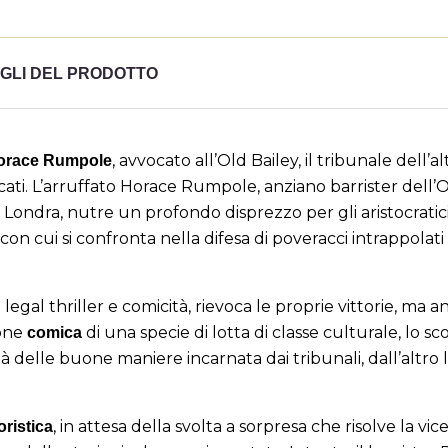
GLI DEL PRODOTTO
, avvocato all’Old Bailey, il tribunale dell’a
Horace Rumpole
tricati. L’arruffato Horace Rumpole, anziano barrister dell’O
di Londra, nutre un profondo disprezzo per gli aristocratic
n cui si confronta nella difesa di poveracci intrappolati n
egal thriller e comicità, rievoca le proprie vittorie, ma 
ione
di una specie di lotta di classe culturale, lo sc
comica
tà delle buone maniere incarnata dai tribunali, dall’altro 
title))
ccedi
giungi alla lista dei desideri
, in attesa della svolta a sorpresa che risolve la vic
ristica
i avere effettuato l'accesso per salvare dei prodotti nella tua lis