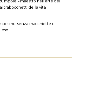
r Rumpole, «maestro nell’arte del
i trabocchetti della vita
tline
a
umorismo, senza macchiette e
lese.
i