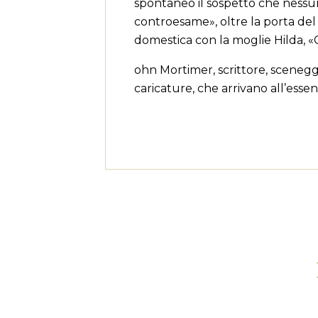
((l
spontaneo il sospetto che nessuna
dei
controesame», oltre la porta del 
domestica con la moglie Hilda, «
ohn Mortimer, scrittore, sceneg
caricature, che arrivano all’esse