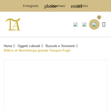
phone
email
Il negozio
Chiamaci
Scrivici
0

Home
Oggetti culturali
Bussole e Strumenti
Dittico di Norimberga grande Tempus Fugit