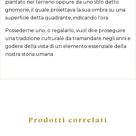
piantato nel terreno oppure da uno stilo detto
gnomone, il quale proiettava la sua ombra su una
superficie detta quadrante, indicando l'ora.
Possederne uno, o regalarlo, vuol dire proseguire
una tradizione culturale da tramandare negli anni e
godere della vista di un elemento essenziale della
nostra storia umana.
Crea lista dei desideri
Accedi
Prodotti correlati
Devi avere effettuato l'accesso per salvare dei prodotti nell
Aggiungi alla lista dei desideri
Nome lista dei desideri
dei desideri.