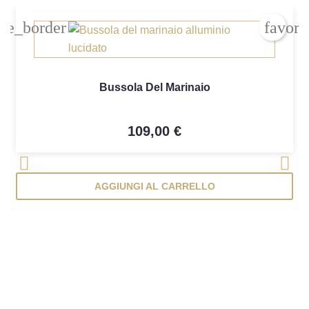
add_circle_outline
Crea nuova lista
ite_border
favori
Annulla
Annulla
Crea lista dei
Bussola Del Marinaio
109,00 €
<
>
AGGIUNGI AL CARRELLO