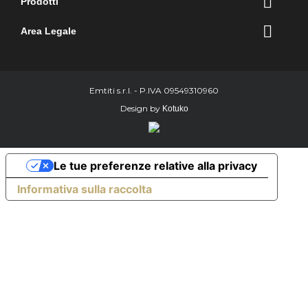

Prodotti

Area Legale
Emtiti s.r.l. - P.IVA 09549310960
Design by
Kotuko
Le tue preferenze relative alla privacy
Informativa sulla raccolta