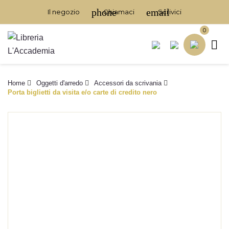
phone
email
Il negozio
Chiamaci
Scrivici
0

Home
Oggetti d'arredo
Accessori da scrivania
Porta biglietti da visita e/o carte di credito nero