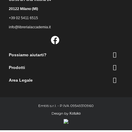
20122 Milano (MI)
+39 02 5411 6515
info@librerialaccademia.it
Facebook
Instagram

Possiamo aiutarti?

Prodotti

Area Legale
Emtiti s.r.l. - P.IVA 09549310960
Design by
Kotuko