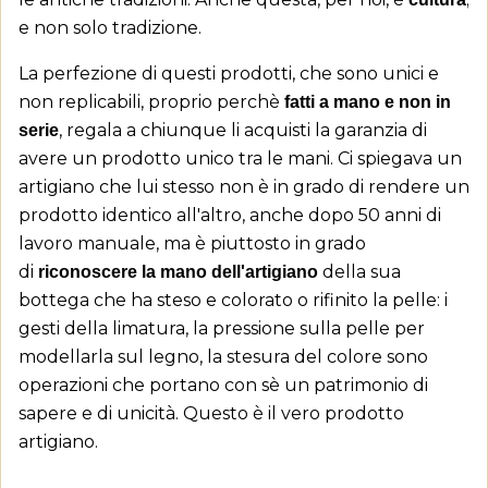
prodotti nella tua lista dei desideri.
e non solo tradizione.
add_circle_outline
Crea nuova lista
La perfezione di questi prodotti, che sono unici e
((cancelText))
((loginText))
((cancelText))
((createText))
non replicabili, proprio perchè
fatti a mano e non in
, regala a chiunque li acquisti la garanzia di
serie
avere un prodotto unico tra le mani. Ci spiegava un
artigiano che lui stesso non è in grado di rendere un
prodotto identico all'altro, anche dopo 50 anni di
lavoro manuale, ma è piuttosto in grado
di
della sua
riconoscere la mano dell'artigiano
bottega che ha steso e colorato o rifinito la pelle: i
gesti della limatura, la pressione sulla pelle per
modellarla sul legno, la stesura del colore sono
operazioni che portano con sè un patrimonio di
sapere e di unicità. Questo è il vero prodotto
artigiano.