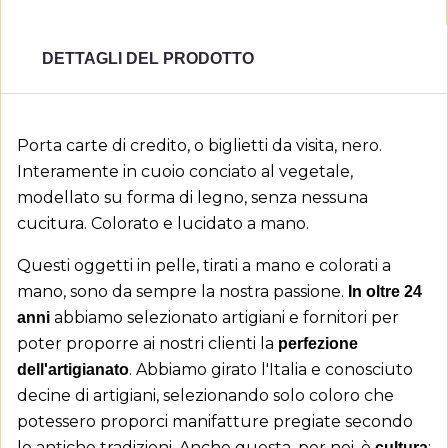
DETTAGLI DEL PRODOTTO
Porta carte di credito, o biglietti da visita, nero.
Interamente in cuoio conciato al vegetale,
modellato su forma di legno, senza nessuna
cucitura. Colorato e lucidato a mano.
Questi oggetti in pelle, tirati a mano e colorati a
mano, sono da sempre la nostra passione.
In oltre 24
abbiamo selezionato artigiani e fornitori per
anni
poter proporre ai nostri clienti la
perfezione
×
((title))
. Abbiamo girato l'Italia e conosciuto
dell'artigianato
×
Accedi
decine di artigiani, selezionando solo coloro che
×
Aggiungi alla lista dei desideri
potessero proporci manifatture pregiate secondo
Devi avere effettuato l'accesso per salvare dei
((label))
le antiche tradizioni. Anche questa, per noi, è
;
cultura