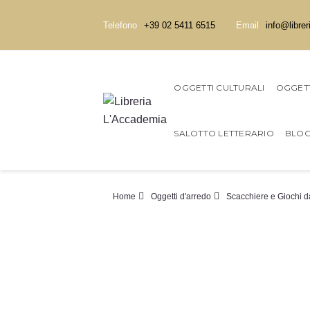
Telefono
+39 02 5411 6515
Email
info@librer
OGGETTI CULTURALI
OGGETT
SALOTTO LETTERARIO
BLO
Home
Oggetti d'arredo
Scacchiere e Giochi d