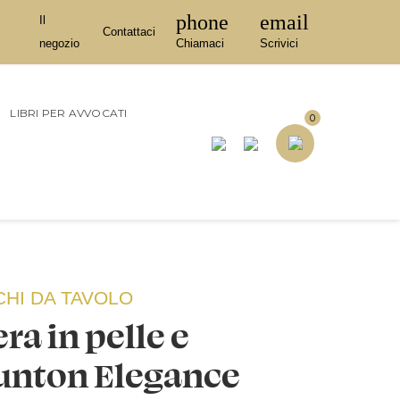
phone
email
Il
Contattaci
negozio
Chiamaci
Scrivici
LIBRI PER AVVOCATI
0
CHI DA TAVOLO
ra in pelle e
aunton Elegance