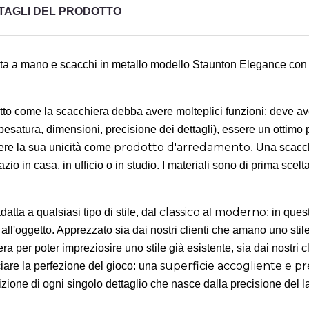
TAGLI DEL PRODOTTO
ta a mano e scacchi in metallo modello Staunton Elegance con dop
come la scacchiera debba avere molteplici funzioni: deve avere
pesatura, dimensioni, precisione dei dettagli), essere un ottimo
prodotto d'arredamento
ere la sua unicità come
. Una scacc
o in casa, in ufficio o in studio. I materiali sono di prima scelt
title))
ccedi
classico
moderno
tta a qualsiasi tipo di stile, dal
al
; in que
giungi alla lista dei desideri
a all'oggetto. Apprezzato sia dai nostri clienti che amano uno sti
i avere effettuato l'accesso per salvare dei prodotti nella tua lista dei
abel))
per poter impreziosire uno stile già esistente, sia dai nostri cli
ideri.
superficie accogliente e pre
iare la perfezione del gioco: una
izione di ogni singolo dettaglio che nasce dalla precisione del 
add_circle_o
Crea nuova li
((cancelText))
((loginText))