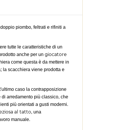
pio piombo, feltrati e rifiniti a
 tutte le caratteristiche di un
giocatore
 prodotto anche per un
hiera come questa è da mettere in
a; la scacchiera viene prodotta e
×
×
st'ultimo caso la contrapposizione
×
le di arredamento più classico, che
enti più orientati a gusti moderni.
ziosa al tatto
, una
lavoro manuale.
utline
sta