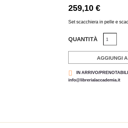
259,10 €
Set scacchiera in pelle e sc
QUANTITÀ
AGGIUNGI 

IN ARRIVO/PRENOTABILE: s
info@librerialaccademia.it