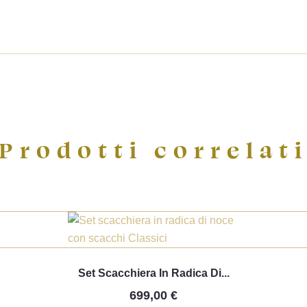
((cancelText))
((createText))
Prodotti correlat

Anteprima
Set Scacchiera In Radica Di...
699,00 €