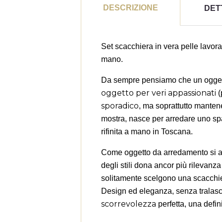
DESCRIZIONE
DET
Set scacchiera in vera pelle lavora
mano.
Da sempre pensiamo che un oggetto 
oggetto per veri appassionati
(
sporadico
, ma soprattutto manten
mostra, nasce per arredare uno spazi
rifinita a mano in Toscana.
((
A
Come oggetto da arredamento si ada
Ag
degli stili dona ancor più rilevanz
Dev
((l
solitamente scelgono una scacchiera 
des
Design ed eleganza, senza tralasc
scorrevolezza
perfetta, una defin