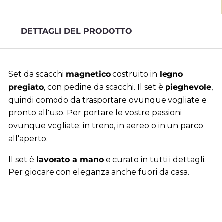
DETTAGLI DEL PRODOTTO
×
Crea lista dei desideri
×
Accedi
Set da scacchi
magnetico
costruito in
legno
pregiato
, con pedine da scacchi. Il set è
pieghevole
,
Aggiungi alla lista dei
×
Devi avere effettuato l'accesso per salvare dei
Nome lista dei desideri
quindi comodo da trasportare ovunque vogliate e
desideri
prodotti nella tua lista dei desideri.
pronto all'uso. Per portare le vostre passioni
ovunque vogliate: in treno, in aereo o in un parco
add_circle_outline
Crea nuova lista
all'aperto.
Annulla
Accedi
Annulla
Crea lista dei desideri
Il set è
lavorato a mano
e curato in tutti i dettagli.
Per giocare con eleganza anche fuori da casa.