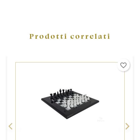
Prodotti correlati
favorite_border
<
>