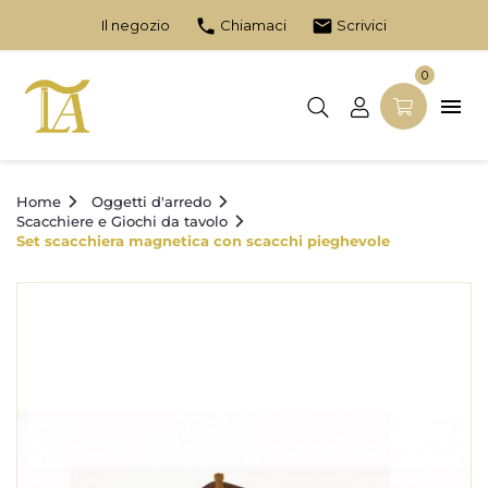
phone
email
Il negozio
Chiamaci
Scrivici
0

Home
Oggetti d'arredo
Scacchiere e Giochi da tavolo
Set scacchiera magnetica con scacchi pieghevole