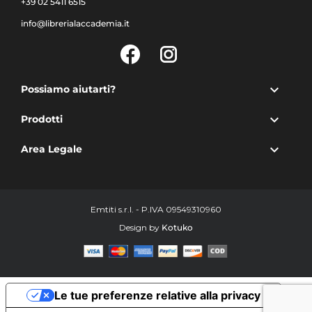
+39 02 5411 6515
info@librerialaccademia.it
Facebook
Instagram

Possiamo aiutarti?

Prodotti

Area Legale
Emtiti s.r.l. - P.IVA 09549310960
Design by
Kotuko
Le tue preferenze relative alla privacy