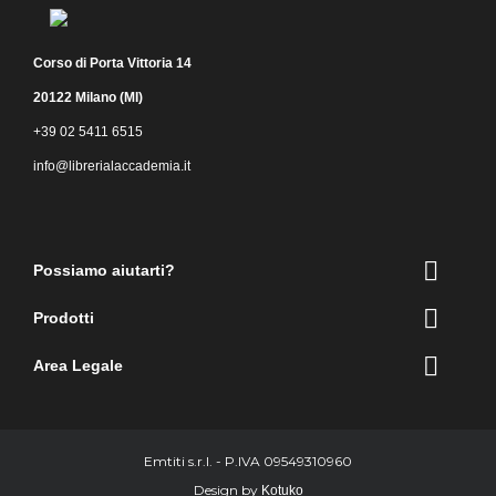
Corso di Porta Vittoria 14
20122 Milano (MI)
+39 02 5411 6515
info@librerialaccademia.it
Facebook
Instagram

Possiamo aiutarti?

Prodotti

Area Legale
Emtiti s.r.l. - P.IVA 09549310960
Design by
Kotuko