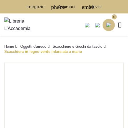
phone
email
Il negozio
Chiamaci
Scrivici
0

Home
Oggetti d'arredo
Scacchiere e Giochi da tavolo
Scacchiera in legno verde intarsiata a mano