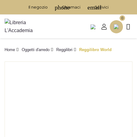
phone
email
Il negozio
Chiamaci
Scrivici
0

Home
Oggetti d'arredo
Reggilibri
Reggilibro World