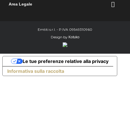

Area Legale
Emtiti s.r.l. - P.IVA 09549310960
Design by
Kotuko
Le tue preferenze relative alla privacy
Informativa sulla raccolta