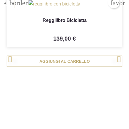
ite_border
favori
Reggilibro Bicicletta
139,00 €
<
>
AGGIUNGI AL CARRELLO