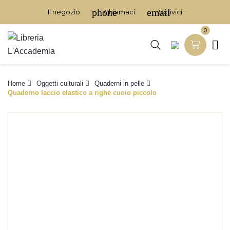
phone
email
Il negozio
Chiamaci
Scrivici
0

Home
Oggetti culturali
Quaderni in pelle
Quaderno laccio elastico a righe cuoio piccolo