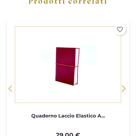
Prodotti correlati
favorite_border
<
>
Quaderno Laccio Elastico A...
29,00 €