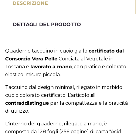
DESCRIZIONE
DETTAGLI DEL PRODOTTO
Quaderno taccuino in cuoio giallo
certificato dal
Consorzio Vera Pelle
Conciata al Vegetale in
Toscana e
lavorato a mano
, con pratico e colorato
elastico, misura piccola.
×
Taccuino dal design minimal, rilegato in morbido
Crea lista dei desideri
×
Accedi
cuoio colorato certificato. L’articolo
si
contraddistingue
per la compattezza e la praticità
Aggiungi alla lista dei
×
Devi avere effettuato l'accesso per salvare dei
Nome lista dei desideri
di utilizzo.
desideri
prodotti nella tua lista dei desideri.
L'interno del quaderno, rilegato a mano, è
add_circle_outline
Crea nuova lista
composto da 128 fogli (256 pagine) di carta "Acid