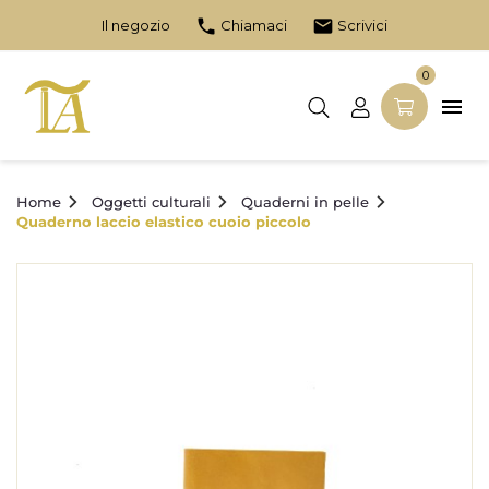
phone
email
Il negozio
Chiamaci
Scrivici
0

Home
Oggetti culturali
Quaderni in pelle
Quaderno laccio elastico cuoio piccolo