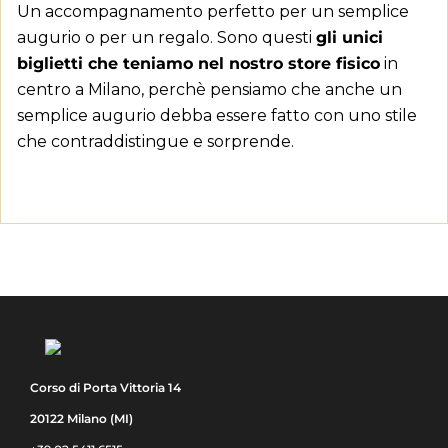
Un accompagnamento perfetto per un semplice
augurio o per un regalo. Sono questi
gli unici
Aggiungi alla lista dei desideri
Devi avere effettuato l'accesso per salvare dei prodotti nell
Nome lista dei desideri
biglietti che teniamo nel nostro store fisico
in
dei desideri.
centro a Milano, perchè pensiamo che anche un
add_circle_outline
Crea nuova lista
semplice augurio debba essere fatto con uno stile
Annulla
che contraddistingue e sorprende.
Annulla
Crea lista dei 
Corso di Porta Vittoria 14
20122 Milano (MI)