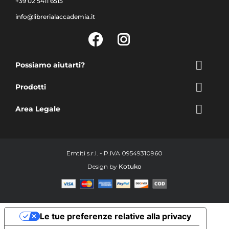
+39 02 5411 6515
info@librerialaccademia.it
Facebook
Instagram

Possiamo aiutarti?

Prodotti

Area Legale
Emtiti s.r.l. - P.IVA 09549310960
Design by
Kotuko
Le tue preferenze relative alla privacy