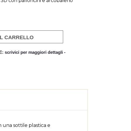
i 3D con palloncini e arcobaleno
AL CARRELLO
crivici per maggiori dettagli -
×
×
×
ta
tline
 una sottile plastica e
a