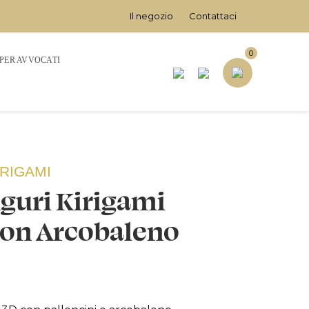
Il negozio
Contattaci
0
 PER AVVOCATI
ORIGAMI
uguri Kirigami
con Arcobaleno