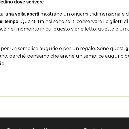
.
ettino dove scrivere
((cancelText))
((loginText))
((cancelText))
((createText))
za,
mostrano un origami tridimensionale di
una volta aperti
. Quanti tra noi sono soliti conservare i biglietti
nel tempo
nisce nel momento in cui questo viene letto: questo è u
er un semplice augurio o per un regalo. Sono questi
g
lano, perchè pensiamo che anche un semplice augurio de
de.