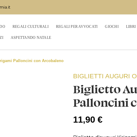
mia.it
EDO
REGALI CULTURALI
REGALI PER AVVOCATI
GIOCHI
LIBRI
ZI
ASPETTANDO NATALE
irigami Palloncini con Arcobaleno
BIGLIETTI AUGURI 
Biglietto A
Palloncini 
11,90 €