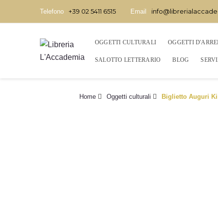
+39 02 5411 6515
info@librerialaccade
Telefono
Email
OGGETTI CULTURALI
OGGETTI D'ARR
SALOTTO LETTERARIO
BLOG
SERVI
Home
Oggetti culturali
Biglietto Auguri K