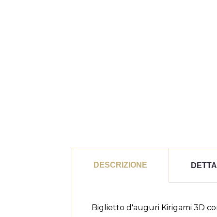
((
A
DESCRIZIONE
DETTA
Ag
Dev
((l
dei
Biglietto d'auguri Kirigami 3D con