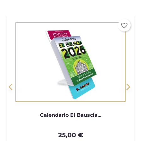
favorite_border
<
>
Calendario El Bauscia...
25,00 €