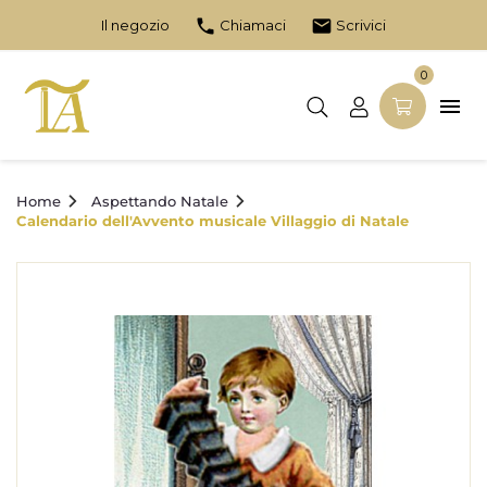
phone
email
Il negozio
Chiamaci
Scrivici
0

Home
Aspettando Natale
Calendario dell'Avvento musicale Villaggio di Natale