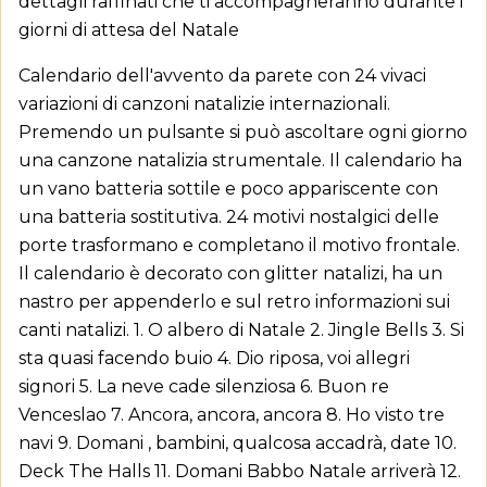
dettagli raffinati che ti accompagneranno durante i
giorni di attesa del Natale
×
Crea lista dei desideri
×
Calendario dell'avvento da parete con 24 vivaci
Accedi
variazioni di canzoni natalizie internazionali.
Aggiungi alla lista dei
×
Premendo un pulsante si può ascoltare ogni giorno
Devi avere effettuato l'accesso per salvare dei
Nome lista dei desideri
desideri
prodotti nella tua lista dei desideri.
una canzone natalizia strumentale. Il calendario ha
un vano batteria sottile e poco appariscente con
add_circle_outline
una batteria sostitutiva. 24 motivi nostalgici delle
Crea nuova lista
Annulla
Accedi
porte trasformano e completano il motivo frontale.
Annulla
Crea lista dei desideri
Il calendario è decorato con glitter natalizi, ha un
nastro per appenderlo e sul retro informazioni sui
canti natalizi. 1. O albero di Natale 2. Jingle Bells 3. Si
sta quasi facendo buio 4. Dio riposa, voi allegri
signori 5. La neve cade silenziosa 6. Buon re
Venceslao 7. Ancora, ancora, ancora 8. Ho visto tre
navi 9. Domani , bambini, qualcosa accadrà, date 10.
Deck The Halls 11. Domani Babbo Natale arriverà 12.