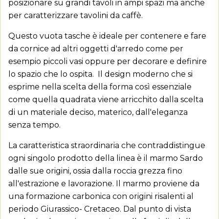
posizionare su grandi tavoli in ampi spazi ma anche
per caratterizzare tavolini da caffè.
×
Crea lista dei desideri
×
Accedi
Questo vuota tasche è ideale per contenere e fare
da cornice ad altri oggetti d'arredo come per
Aggiungi alla lista dei
×
Devi avere effettuato l'accesso per salvare dei
esempio piccoli vasi oppure per decorare e definire
Nome lista dei desideri
desideri
prodotti nella tua lista dei desideri.
lo spazio che lo ospita. Il design moderno che si
esprime nella scelta della forma così essenziale
add_circle_outline
Crea nuova lista
come quella quadrata viene arricchito dalla scelta
Annulla
Accedi
Annulla
Crea lista dei desideri
di un materiale deciso, materico, dall'eleganza
senza tempo.
La caratteristica straordinaria che contraddistingue
ogni singolo prodotto della linea è il marmo Sardo
dalle sue origini, ossia dalla roccia grezza fino
all'estrazione e lavorazione. Il marmo proviene da
una formazione carbonica con origini risalenti al
periodo Giurassico- Cretaceo. Dal punto di vista