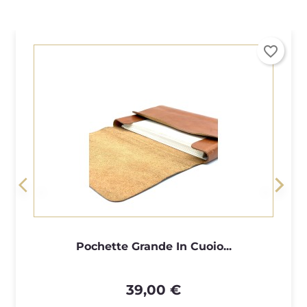
favorite_border
<
>
Pochette Grande In Cuoio...
39,00 €